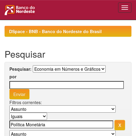
Skip
navigation
DSpace - BNB - Banco do Nordeste do Brasil
Pesquisar
Pesquisar:
por
Filtros correntes: