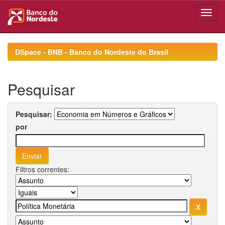
Skip
navigation
DSpace - BNB - Banco do Nordeste do Brasil
Pesquisar
Pesquisar:
por
Filtros correntes: