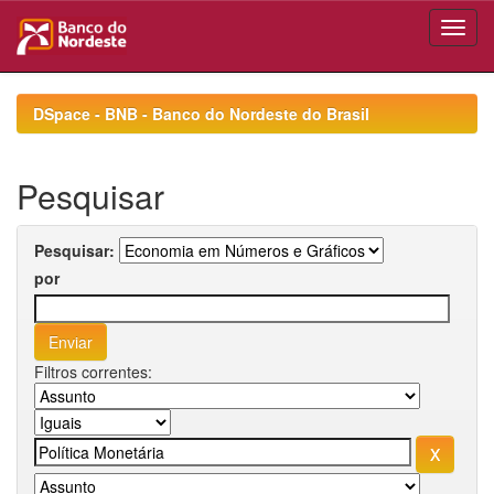
Skip
navigation
DSpace - BNB - Banco do Nordeste do Brasil
Pesquisar
Pesquisar:
por
Filtros correntes: