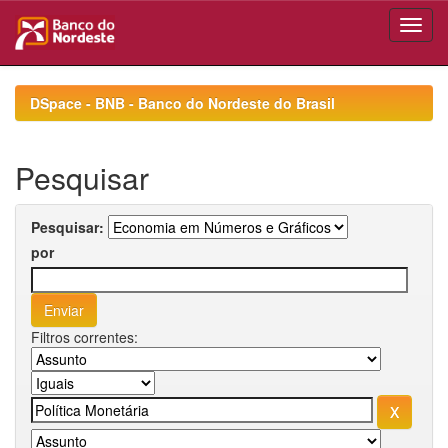
Skip
navigation
DSpace - BNB - Banco do Nordeste do Brasil
Pesquisar
Pesquisar:
por
Filtros correntes: