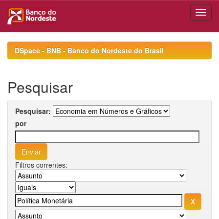
Skip
navigation
DSpace - BNB - Banco do Nordeste do Brasil
Pesquisar
Pesquisar:
por
Filtros correntes: