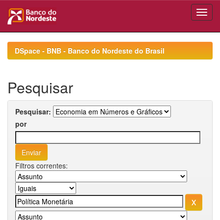
Skip
navigation
DSpace - BNB - Banco do Nordeste do Brasil
Pesquisar
Pesquisar:
por
Filtros correntes: