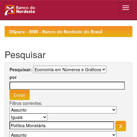
Skip
navigation
DSpace - BNB - Banco do Nordeste do Brasil
Pesquisar
Pesquisar:
por
Filtros correntes: