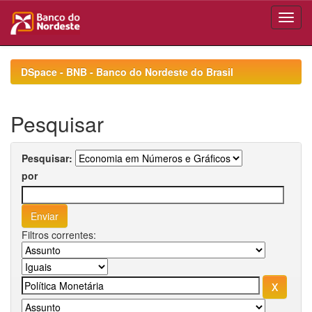
Skip
navigation
DSpace - BNB - Banco do Nordeste do Brasil
Pesquisar
Pesquisar:
por
Filtros correntes: