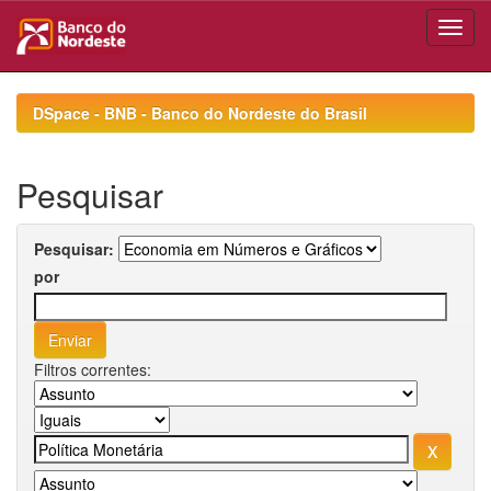
Skip
navigation
DSpace - BNB - Banco do Nordeste do Brasil
Pesquisar
Pesquisar:
por
Filtros correntes: