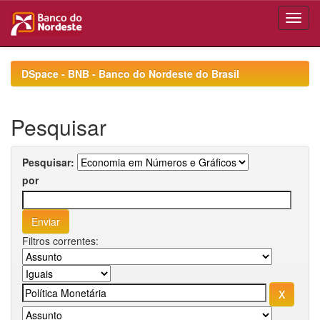
Skip
navigation
DSpace - BNB - Banco do Nordeste do Brasil
Pesquisar
Pesquisar:
por
Filtros correntes: