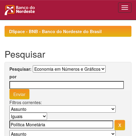
Skip
navigation
DSpace - BNB - Banco do Nordeste do Brasil
Pesquisar
Pesquisar:
por
Filtros correntes: