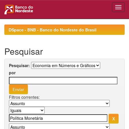
Skip
navigation
DSpace - BNB - Banco do Nordeste do Brasil
Pesquisar
Pesquisar:
por
Filtros correntes: