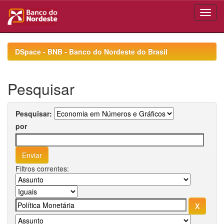
Skip
navigation
DSpace - BNB - Banco do Nordeste do Brasil
Pesquisar
Pesquisar:
por
Filtros correntes: