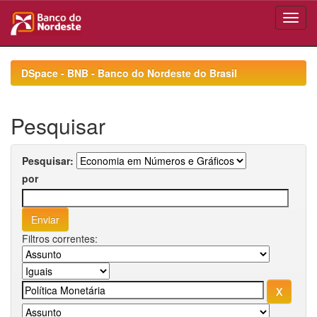
Skip
navigation
DSpace - BNB - Banco do Nordeste do Brasil
Pesquisar
Pesquisar:
por
Filtros correntes: