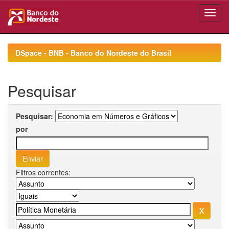
Skip
navigation
DSpace - BNB - Banco do Nordeste do Brasil
Pesquisar
Pesquisar:
por
Filtros correntes: