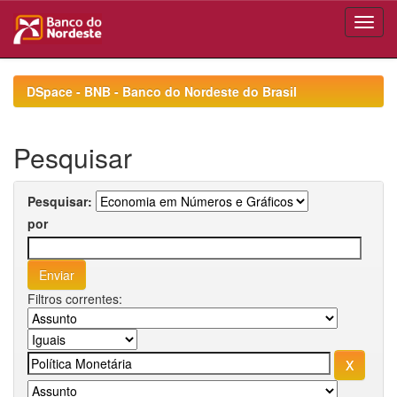
Skip
navigation
DSpace - BNB - Banco do Nordeste do Brasil
Pesquisar
Pesquisar:
por
Filtros correntes: