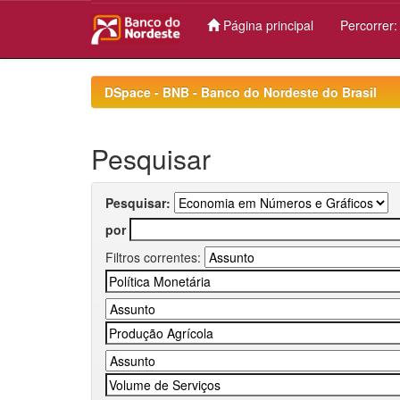
Página principal
Percorrer
Skip
navigation
DSpace - BNB - Banco do Nordeste do Brasil
Pesquisar
Pesquisar:
por
Filtros correntes: