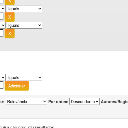
or:
Por ordem
Autores/Regi
quisa não produziu resultados.