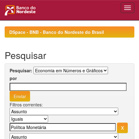
Skip
navigation
DSpace - BNB - Banco do Nordeste do Brasil
Pesquisar
Pesquisar:
por
Filtros correntes: