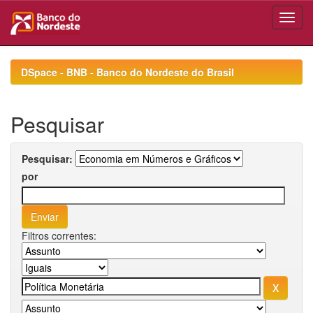
Skip
navigation
DSpace - BNB - Banco do Nordeste do Brasil
Pesquisar
Pesquisar:
por
Filtros correntes: