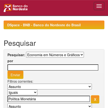
Skip
navigation
DSpace - BNB - Banco do Nordeste do Brasil
Pesquisar
Pesquisar:
por
Filtros correntes: