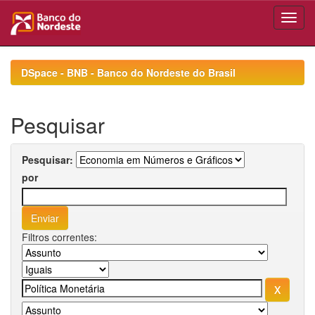
Skip
navigation
DSpace - BNB - Banco do Nordeste do Brasil
Pesquisar
Pesquisar:
por
Filtros correntes: