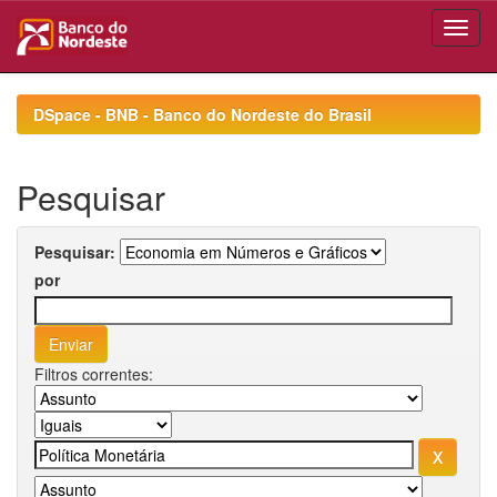
Skip
navigation
DSpace - BNB - Banco do Nordeste do Brasil
Pesquisar
Pesquisar:
por
Filtros correntes: