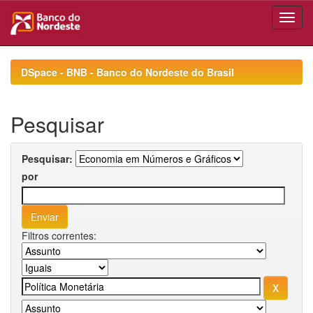
Skip
navigation
DSpace - BNB - Banco do Nordeste do Brasil
Pesquisar
Pesquisar:
por
Filtros correntes: