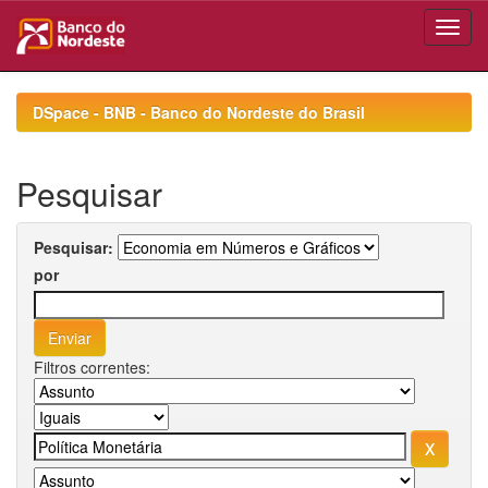
Skip
navigation
DSpace - BNB - Banco do Nordeste do Brasil
Pesquisar
Pesquisar:
por
Filtros correntes: