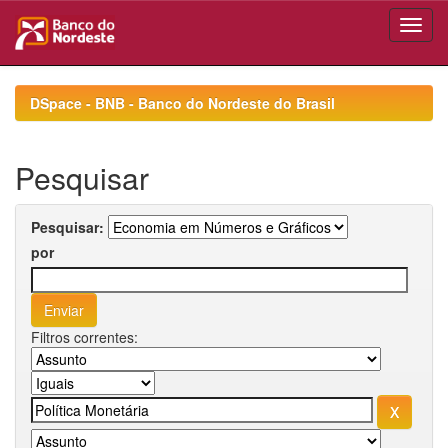
Skip
navigation
DSpace - BNB - Banco do Nordeste do Brasil
Pesquisar
Pesquisar:
por
Filtros correntes: