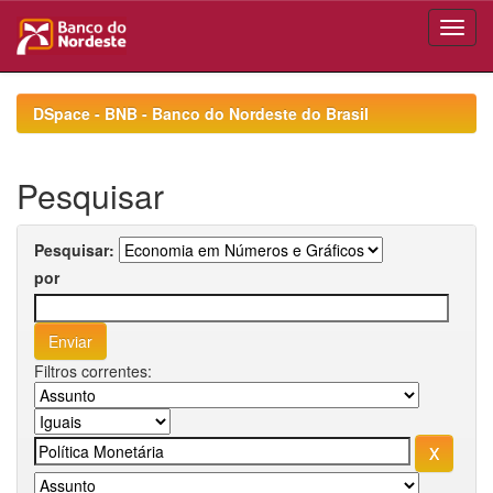
Skip
navigation
DSpace - BNB - Banco do Nordeste do Brasil
Pesquisar
Pesquisar:
por
Filtros correntes: