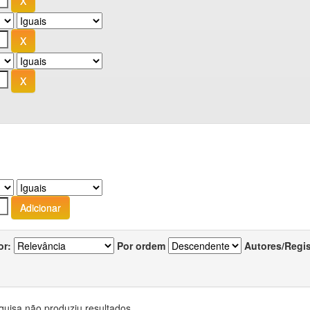
or:
Por ordem
Autores/Regi
quisa não produziu resultados.