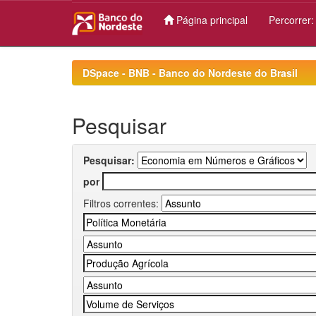
Página principal
Percorrer
Skip
navigation
DSpace - BNB - Banco do Nordeste do Brasil
Pesquisar
Pesquisar:
por
Filtros correntes: