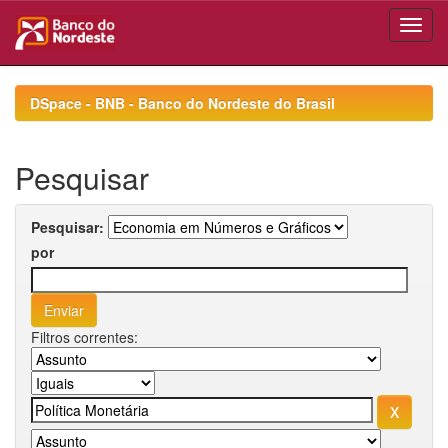
Skip
navigation
DSpace - BNB - Banco do Nordeste do Brasil
Pesquisar
Pesquisar:
por
Filtros correntes: