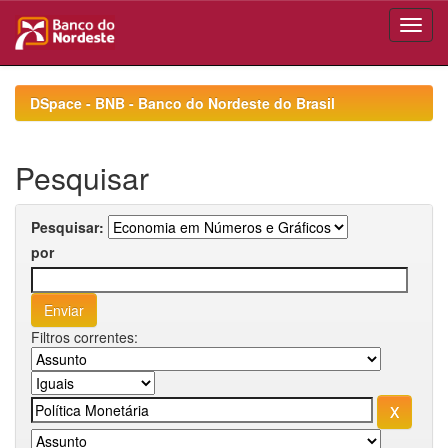
Skip
navigation
DSpace - BNB - Banco do Nordeste do Brasil
Pesquisar
Pesquisar:
por
Filtros correntes: