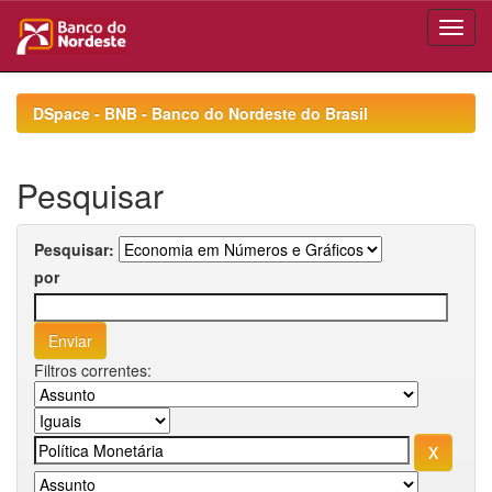
Skip
navigation
DSpace - BNB - Banco do Nordeste do Brasil
Pesquisar
Pesquisar:
por
Filtros correntes: