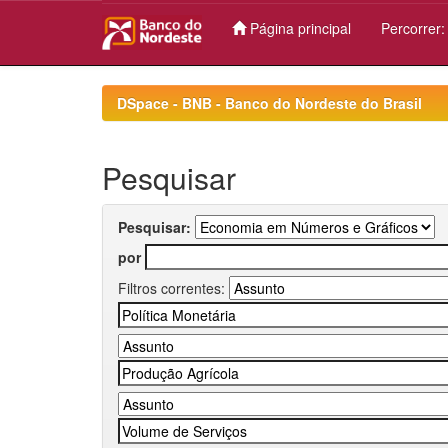
Página principal
Percorrer
Skip
navigation
DSpace - BNB - Banco do Nordeste do Brasil
Pesquisar
Pesquisar:
por
Filtros correntes: