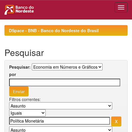
Skip
navigation
DSpace - BNB - Banco do Nordeste do Brasil
Pesquisar
Pesquisar:
por
Filtros correntes: