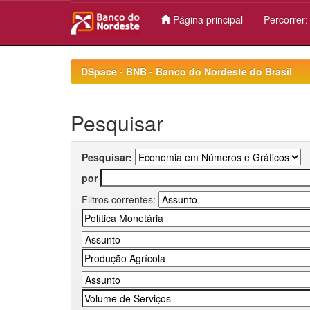
Página principal
Percorrer
Skip
navigation
DSpace - BNB - Banco do Nordeste do Brasil
Pesquisar
Pesquisar:
por
Filtros correntes: