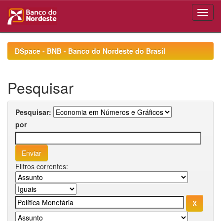
Skip
navigation
DSpace - BNB - Banco do Nordeste do Brasil
Pesquisar
Pesquisar:
por
Filtros correntes: