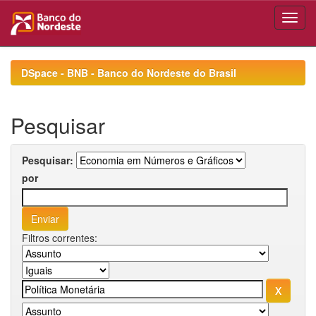
Skip
navigation
DSpace - BNB - Banco do Nordeste do Brasil
Pesquisar
Pesquisar:
por
Filtros correntes: