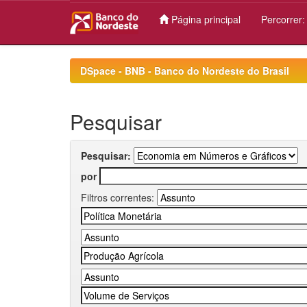
Página principal
Percorrer
Skip
navigation
DSpace - BNB - Banco do Nordeste do Brasil
Pesquisar
Pesquisar:
por
Filtros correntes: