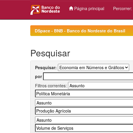
Página principal
Percorrer
Skip
navigation
DSpace - BNB - Banco do Nordeste do Brasil
Pesquisar
Pesquisar:
por
Filtros correntes: