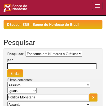
Skip
navigation
DSpace - BNB - Banco do Nordeste do Brasil
Pesquisar
Pesquisar:
por
Filtros correntes: