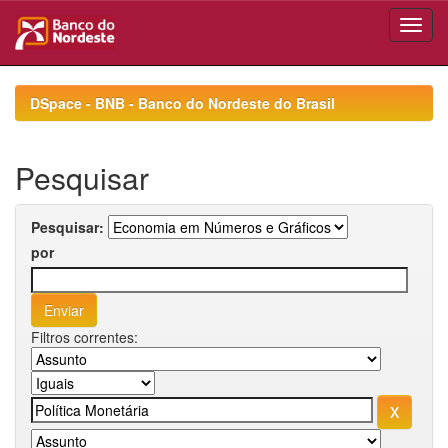
Skip
navigation
DSpace - BNB - Banco do Nordeste do Brasil
Pesquisar
Pesquisar:
por
Filtros correntes: