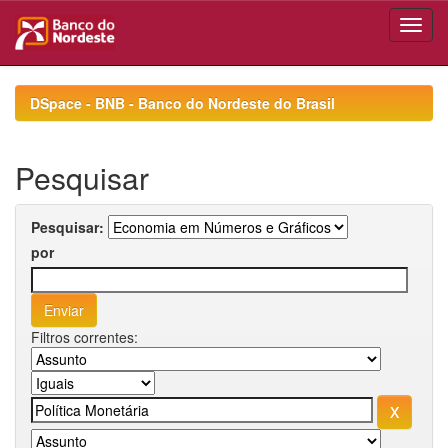
Skip
navigation
DSpace - BNB - Banco do Nordeste do Brasil
Pesquisar
Pesquisar:
por
Filtros correntes: