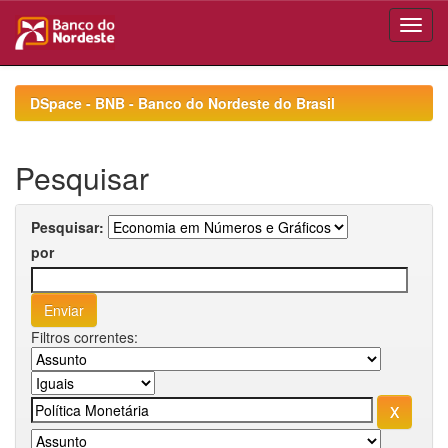
Skip
navigation
DSpace - BNB - Banco do Nordeste do Brasil
Pesquisar
Pesquisar:
por
Filtros correntes: