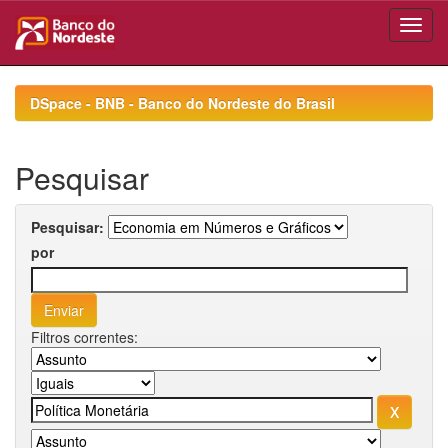
Skip
navigation
DSpace - BNB - Banco do Nordeste do Brasil
Pesquisar
Pesquisar:
por
Filtros correntes: