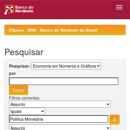
Skip
navigation
DSpace - BNB - Banco do Nordeste do Brasil
Pesquisar
Pesquisar:
por
Filtros correntes: