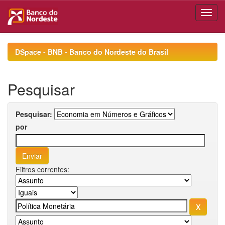
Skip
navigation
DSpace - BNB - Banco do Nordeste do Brasil
Pesquisar
Pesquisar:
por
Filtros correntes: