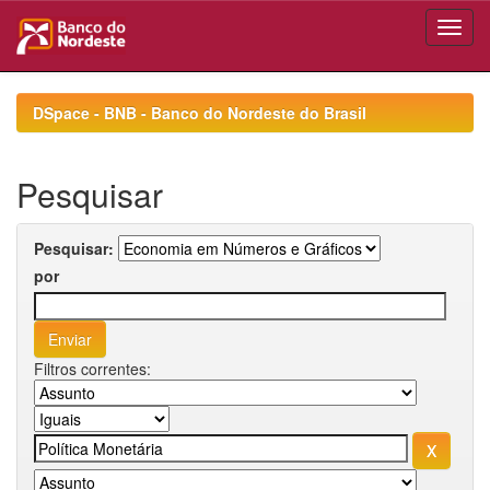
Skip
navigation
DSpace - BNB - Banco do Nordeste do Brasil
Pesquisar
Pesquisar:
por
Filtros correntes: