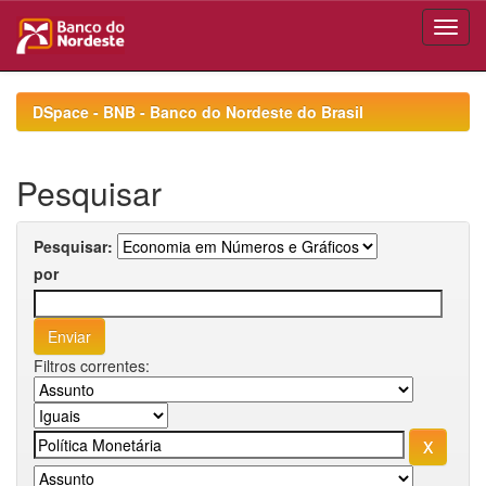
Skip
navigation
DSpace - BNB - Banco do Nordeste do Brasil
Pesquisar
Pesquisar:
por
Filtros correntes: