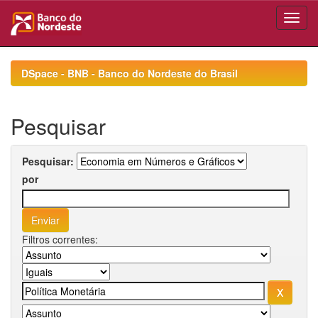
Skip
navigation
DSpace - BNB - Banco do Nordeste do Brasil
Pesquisar
Pesquisar:
por
Filtros correntes: