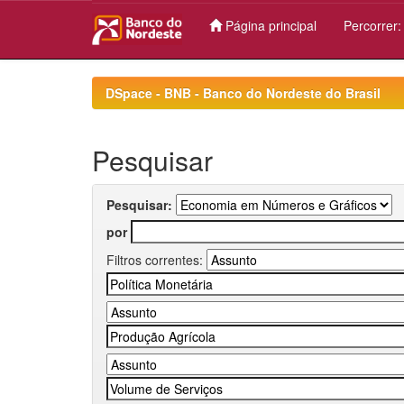
Página principal
Percorrer
Skip
navigation
DSpace - BNB - Banco do Nordeste do Brasil
Pesquisar
Pesquisar:
por
Filtros correntes: