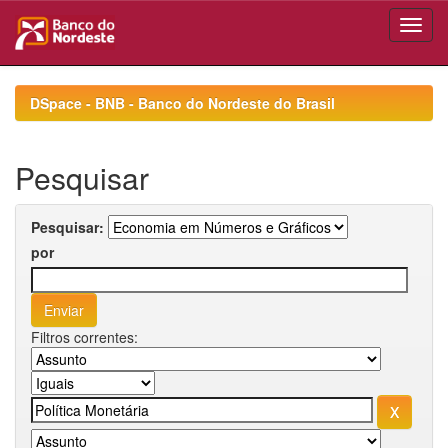
Skip
navigation
DSpace - BNB - Banco do Nordeste do Brasil
Pesquisar
Pesquisar:
por
Filtros correntes: