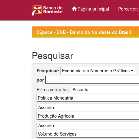
Página principal
Percorrer
Skip
navigation
DSpace - BNB - Banco do Nordeste do Brasil
Pesquisar
Pesquisar:
por
Filtros correntes: